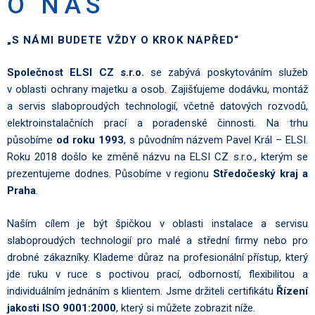
O NÁS
„S NÁMI BUDETE VŽDY O KROK NAPŘED“
Společnost ELSI CZ s.r.o.
se zabývá poskytováním služeb
v oblasti ochrany majetku a osob. Zajišťujeme dodávku, montáž
a servis slaboproudých technologií, včetně datových rozvodů,
elektroinstalačních prací a poradenské činnosti. Na trhu
působíme
od roku 1993
, s původním názvem Pavel Král – ELSI.
Roku 2018 došlo ke změně názvu na ELSI CZ s.r.o., kterým se
prezentujeme dodnes. Působíme v regionu
Středočeský kraj a
Praha
.
Naším cílem je být špičkou v oblasti instalace a servisu
slaboproudých technologií pro malé a střední firmy nebo pro
drobné zákazníky. Klademe důraz na profesionální přístup, který
jde ruku v ruce s poctivou prací, odborností, flexibilitou a
individuálním jednáním s klientem. Jsme držiteli certifikátu
Řízení
jakosti
ISO 9001:2000
, který si můžete zobrazit níže.