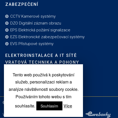
ZABEZPEČENÍ
CCTV Kamerové systémy
DZO Digitální záznam obrazu
EPS Elektrická požární signalizace
EZS Elektronické zabezpečovací systémy
EVS Přístupové systémy
ELEKTROINSTALACE A IT SÍTĚ
VRATOVÁ TECHNIKA A POHONY
OZVUČOVACÍ TECHNIKA
Tento web používá k poskytování
služeb, personalizaci reklam a
GDPR - Ochrana osobních údajů
analýze návštěvnosti soubory cookie.
Používáním tohoto webu s tím
Všechna práva vyhrazena – ELSI CZ s.r.o.
souhlasíte.
Více
Souhlasím
Weby, e-shopy a online marketing