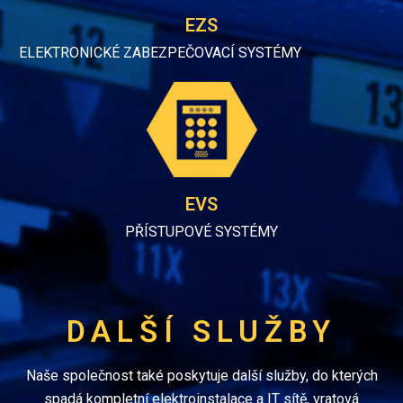
EZS
ELEKTRONICKÉ ZABEZPEČOVACÍ SYSTÉMY
EVS
PŘÍSTUPOVÉ SYSTÉMY
DALŠÍ SLUŽBY
Naše společnost také poskytuje další služby, do kterých
spadá kompletní elektroinstalace a IT sítě, vratová